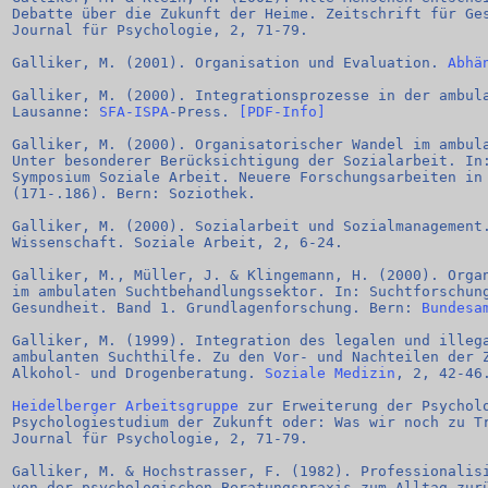
Debatte über die Zukunft der Heime. Zeitschrift für Ge
Journal für Psychologie, 2, 71-79.
Galliker, M. (2001). Organisation und Evaluation. 
Abhä
Galliker, M. (2000). Integrationsprozesse in der ambul
Lausanne: 
SFA-ISPA
-Press. 
[PDF-Info]
Galliker, M. (2000). Organisatorischer Wandel im ambul
Unter besonderer Berücksichtigung der Sozialarbeit. In
Symposium Soziale Arbeit. Neuere Forschungsarbeiten in
(171-.186). Bern: Soziothek.
Galliker, M. (2000). Sozialarbeit und Sozialmanagement
Wissenschaft. Soziale Arbeit, 2, 6-24.
Galliker, M., Müller, J. & Klingemann, H. (2000). Orga
im ambulaten Suchtbehandlungssektor. In: Suchtforschun
Gesundheit. Band 1. Grundlagenforschung. Bern: 
Bundesa
Galliker, M. (1999). Integration des legalen und illeg
ambulanten Suchthilfe. Zu den Vor- und Nachteilen der 
Alkohol- und Drogenberatung. 
Soziale Medizin
, 2, 42-46
Heidelberger Arbeitsgruppe
 zur Erweiterung der Psychol
Psychologiestudium der Zukunft oder: Was wir noch zu T
Journal für Psychologie, 2, 71-79.
Galliker, M. & Hochstrasser, F. (1982). Professionalis
von der psychologischen Beratungspraxis zum Alltag zur